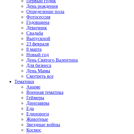
Первый годик
День рождения
Определение пола
Фотосессия
Годовщина
Девичник
Свадьба
Выпускной
23 февраля
8 марта
Новый год
День Святого Валентина
Для бизнеса
День Мамы
Смотреть все
Тематики
Аниме
Военная тематика
Геймеры
Динозавры
Еда
Единороги
Животные
Звездные войны
Космос