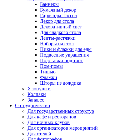
Баннеры
Бумажный декор
Гирлянды Тассел
Декор для стола
Декоративный свет
Для сладкого стола
Ленты-растяжки
Наборы на стол
Пики и флажки для еды
Подвесные украшения
Подставки под торт
Пом-помы
Тишью
Флажки
Шторы из дождика
Хлопушки
Колпаки
Занавес
Сотрудничество
Для государственных структур
Для кафе и ресторанов
Для ночных клубов
Для организаторов мероприятий
Для отелей
Для фотографов