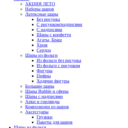
АКЦИЯ ЛЕТО
Наборы шаров
Латексные шары
Без рисунка
С рисунком/надписями
С надписями
Шары с конфетти
Агаты, Браш
Хром
Сердца
Шары из фольги
Из фольги без рисунка
Из фольги с рисунком
Фигуры
Цифры
Ходячие фигуры
Большие шары
Шары Bubble и сферы
Шары с надписями
Арки и гирлянды
Композиции из шаров
Аксессуары
Грузики
Пакеты для шаров
Шары из фольги