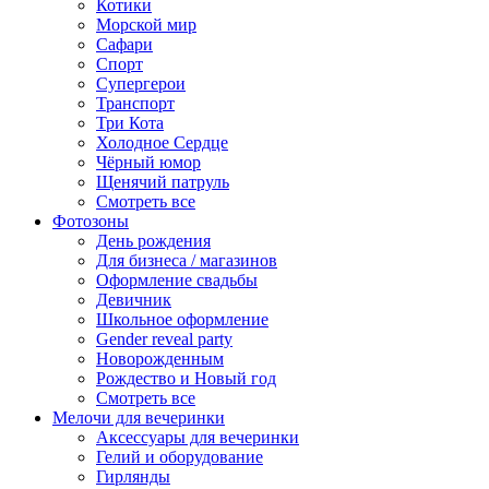
Котики
Морской мир
Сафари
Спорт
Супергерои
Транспорт
Три Кота
Холодное Сердце
Чёрный юмор
Щенячий патруль
Смотреть все
Фотозоны
День рождения
Для бизнеса / магазинов
Оформление свадьбы
Девичник
Школьное оформление
Gender reveal party
Новорожденным
Рождество и Новый год
Смотреть все
Мелочи для вечеринки
Аксессуары для вечеринки
Гелий и оборудование
Гирлянды