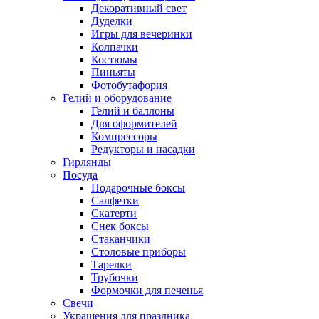
Декоративный свет
Дуделки
Игры для вечеринки
Колпачки
Костюмы
Пиньяты
Фотобутафория
Гелий и оборудование
Гелий и баллоны
Для оформителей
Компрессоры
Редукторы и насадки
Гирлянды
Посуда
Подарочные боксы
Салфетки
Скатерти
Снек боксы
Стаканчики
Столовые приборы
Тарелки
Трубочки
Формочки для печенья
Свечи
Украшения для праздника