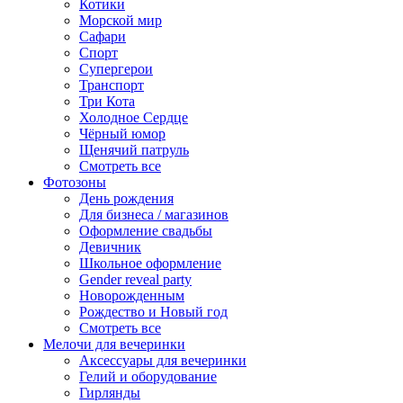
Котики
Морской мир
Сафари
Спорт
Супергерои
Транспорт
Три Кота
Холодное Сердце
Чёрный юмор
Щенячий патруль
Смотреть все
Фотозоны
День рождения
Для бизнеса / магазинов
Оформление свадьбы
Девичник
Школьное оформление
Gender reveal party
Новорожденным
Рождество и Новый год
Смотреть все
Мелочи для вечеринки
Аксессуары для вечеринки
Гелий и оборудование
Гирлянды