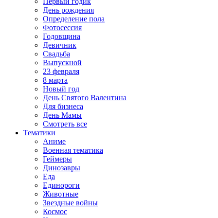
Первый годик
День рождения
Определение пола
Фотосессия
Годовщина
Девичник
Свадьба
Выпускной
23 февраля
8 марта
Новый год
День Святого Валентина
Для бизнеса
День Мамы
Смотреть все
Тематики
Аниме
Военная тематика
Геймеры
Динозавры
Еда
Единороги
Животные
Звездные войны
Космос