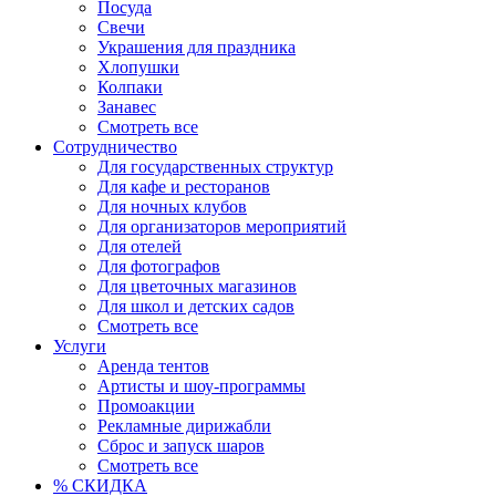
Посуда
Свечи
Украшения для праздника
Хлопушки
Колпаки
Занавес
Смотреть все
Сотрудничество
Для государственных структур
Для кафе и ресторанов
Для ночных клубов
Для организаторов мероприятий
Для отелей
Для фотографов
Для цветочных магазинов
Для школ и детских садов
Смотреть все
Услуги
Аренда тентов
Артисты и шоу-программы
Промоакции
Рекламные дирижабли
Сброс и запуск шаров
Смотреть все
% СКИДКА