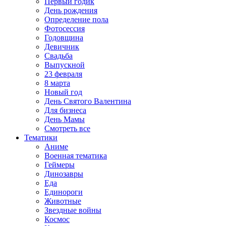
Первый годик
День рождения
Определение пола
Фотосессия
Годовщина
Девичник
Свадьба
Выпускной
23 февраля
8 марта
Новый год
День Святого Валентина
Для бизнеса
День Мамы
Смотреть все
Тематики
Аниме
Военная тематика
Геймеры
Динозавры
Еда
Единороги
Животные
Звездные войны
Космос