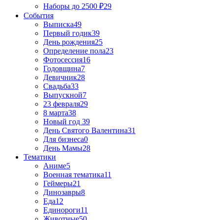
Наборы до 2500 ₽
29
События
Выписка
49
Первый годик
39
День рождения
25
Определение пола
23
Фотосессия
16
Годовщина
7
Девичник
28
Свадьба
33
Выпускной
7
23 февраля
29
8 марта
38
Новый год
39
День Святого Валентина
31
Для бизнеса
0
День Мамы
28
Тематики
Аниме
5
Военная тематика
11
Геймеры
21
Динозавры
8
Еда
12
Единороги
11
Животные
50