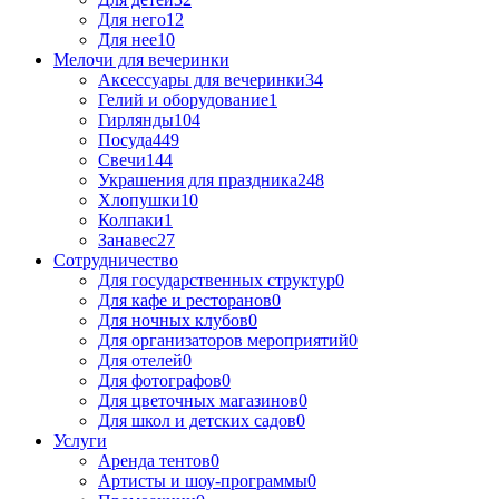
Для него
12
Для нее
10
Мелочи для вечеринки
Аксессуары для вечеринки
34
Гелий и оборудование
1
Гирлянды
104
Посуда
449
Свечи
144
Украшения для праздника
248
Хлопушки
10
Колпаки
1
Занавес
27
Сотрудничество
Для государственных структур
0
Для кафе и ресторанов
0
Для ночных клубов
0
Для организаторов мероприятий
0
Для отелей
0
Для фотографов
0
Для цветочных магазинов
0
Для школ и детских садов
0
Услуги
Аренда тентов
0
Артисты и шоу-программы
0