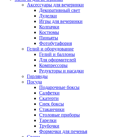
Аксессуары для вечеринки
Декоративный свет
Дуделки
Игры для вечеринки
Колпачки
Костюмы
Пиньяты
Фотобутафория
Гелий и оборудование
Гелий и баллоны
Для оформителей
Компрессоры
Редукторы и насадки
Гирлянды
Посуда
Подарочные боксы
Салфетки
Скатерти
Снек боксы
Стаканчики
Столовые приборы
Тарелки
Трубочки
Формочки для печенья
Свечи