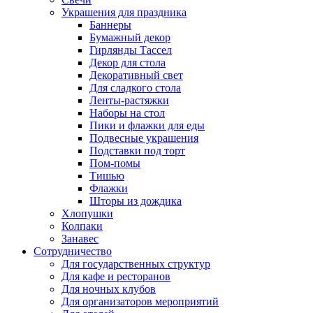
Украшения для праздника
Баннеры
Бумажный декор
Гирлянды Тассел
Декор для стола
Декоративный свет
Для сладкого стола
Ленты-растяжки
Наборы на стол
Пики и флажки для еды
Подвесные украшения
Подставки под торт
Пом-помы
Тишью
Флажки
Шторы из дождика
Хлопушки
Колпаки
Занавес
Сотрудничество
Для государственных структур
Для кафе и ресторанов
Для ночных клубов
Для организаторов мероприятий