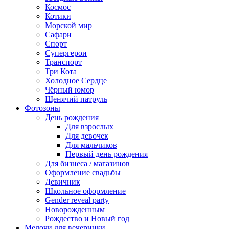
Космос
Котики
Морской мир
Сафари
Спорт
Супергерои
Транспорт
Три Кота
Холодное Сердце
Чёрный юмор
Щенячий патруль
Фотозоны
День рождения
Для взрослых
Для девочек
Для мальчиков
Первый день рождения
Для бизнеса / магазинов
Оформление свадьбы
Девичник
Школьное оформление
Gender reveal party
Новорожденным
Рождество и Новый год
Мелочи для вечеринки