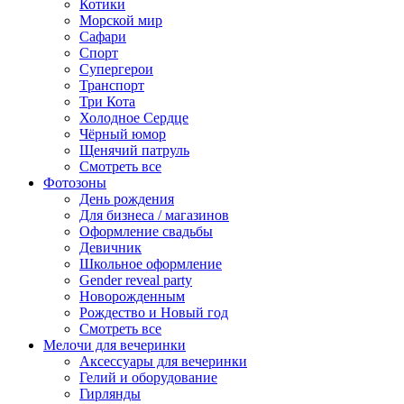
Котики
Морской мир
Сафари
Спорт
Супергерои
Транспорт
Три Кота
Холодное Сердце
Чёрный юмор
Щенячий патруль
Смотреть все
Фотозоны
День рождения
Для бизнеса / магазинов
Оформление свадьбы
Девичник
Школьное оформление
Gender reveal party
Новорожденным
Рождество и Новый год
Смотреть все
Мелочи для вечеринки
Аксессуары для вечеринки
Гелий и оборудование
Гирлянды