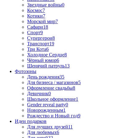
Звездные войны
0
Космос
7
Котики
7
Морской мир
7
Сафари
18
Спорт
9
Супергерои
8
Транспорт
19
Три Кота
6
Холодное Сердце
8
Чёрный юмор
6
Щенячий патруль
13
Фотозоны
День рождения
35
Для бизнеса / магазинов
5
Оформление свадьбы
8
Девичник
0
Школьное оформление
1
Gender reveal party
0
Новорожденным
1
Рождество и Новый год
9
Идеи подарков
Для лучших друзей
11
Для любимых
6
Для детей
32