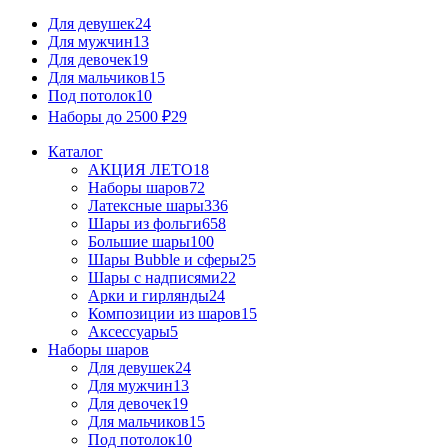
Для девушек
24
Для мужчин
13
Для девочек
19
Для мальчиков
15
Под потолок
10
Наборы до 2500 ₽
29
Каталог
АКЦИЯ ЛЕТО
18
Наборы шаров
72
Латексные шары
336
Шары из фольги
658
Большие шары
100
Шары Bubble и сферы
25
Шары с надписями
22
Арки и гирлянды
24
Композиции из шаров
15
Аксессуары
5
Наборы шаров
Для девушек
24
Для мужчин
13
Для девочек
19
Для мальчиков
15
Под потолок
10