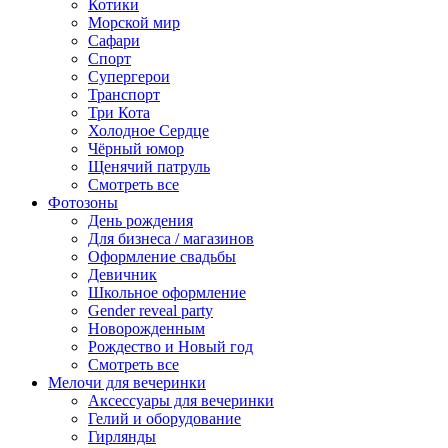
Котики
Морской мир
Сафари
Спорт
Супергерои
Транспорт
Три Кота
Холодное Сердце
Чёрный юмор
Щенячий патруль
Смотреть все
Фотозоны
День рождения
Для бизнеса / магазинов
Оформление свадьбы
Девичник
Школьное оформление
Gender reveal party
Новорожденным
Рождество и Новый год
Смотреть все
Мелочи для вечеринки
Аксессуары для вечеринки
Гелий и оборудование
Гирлянды