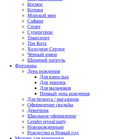
Космос
Котики
Морской мир
Сафари
Спорт
Супергерои
Транспорт
Три Кота
Холодное Сердце
Чёрный юмор
Щенячий патруль
Фотозоны
День рождения
Для взрослых
Для девочек
Для мальчиков
Первый день рождения
Для бизнеса / магазинов
Оформление свадьбы
Девичник
Школьное оформление
Gender reveal party
Новорожденным
Рождество и Новый год
Мелочи для вечеринки