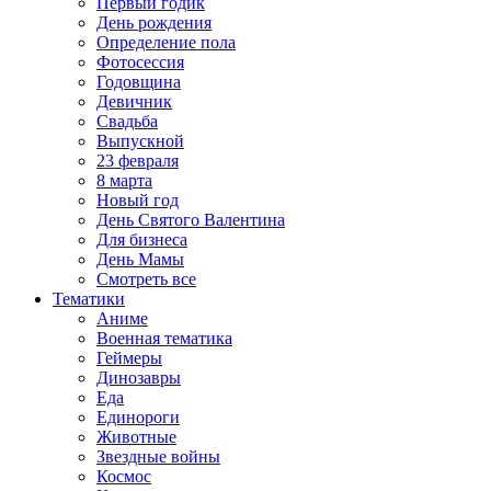
Первый годик
День рождения
Определение пола
Фотосессия
Годовщина
Девичник
Свадьба
Выпускной
23 февраля
8 марта
Новый год
День Святого Валентина
Для бизнеса
День Мамы
Смотреть все
Тематики
Аниме
Военная тематика
Геймеры
Динозавры
Еда
Единороги
Животные
Звездные войны
Космос