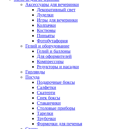
Аксессуары для вечеринки
Декоративный свет
Дуделки
Игры для вечеринки
Колпачки
Костюмы
Пиньяты
Фотобутафория
Гелий и оборудование
Гелий и баллоны
Для оформителей
Компрессоры
Редукторы и насадки
Гирлянды
Посуда
Подарочные боксы
Салфетки
Скатерти
Снек боксы
Стаканчики
Столовые приборы
Тарелки
Трубочки
Формочки для печенья
Свечи