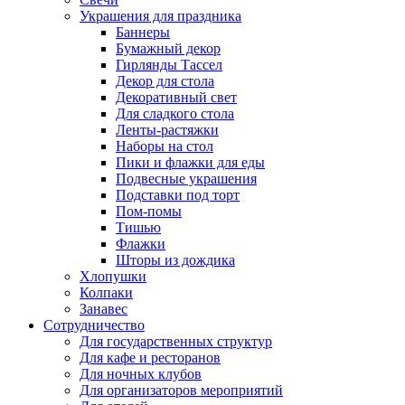
Украшения для праздника
Баннеры
Бумажный декор
Гирлянды Тассел
Декор для стола
Декоративный свет
Для сладкого стола
Ленты-растяжки
Наборы на стол
Пики и флажки для еды
Подвесные украшения
Подставки под торт
Пом-помы
Тишью
Флажки
Шторы из дождика
Хлопушки
Колпаки
Занавес
Сотрудничество
Для государственных структур
Для кафе и ресторанов
Для ночных клубов
Для организаторов мероприятий