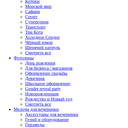
Котики
Морской мир
Сафари
Спорт
Супергерои
Транспорт
Три Кота
Холодное Сердце
Чёрный юмор
Щенячий патруль
Смотреть все
Фотозоны
День рождения
Для бизнеса / магазинов
Оформление свадьбы
Девичник
Школьное оформление
Gender reveal party
Новорожденным
Рождество и Новый год
Смотреть все
Мелочи для вечеринки
Аксессуары для вечеринки
Гелий и оборудование
Гирлянды