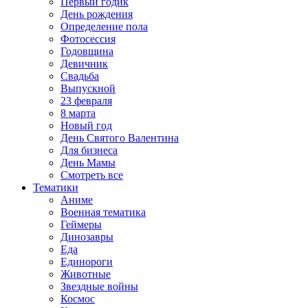
Первый годик
День рождения
Определение пола
Фотосессия
Годовщина
Девичник
Свадьба
Выпускной
23 февраля
8 марта
Новый год
День Святого Валентина
Для бизнеса
День Мамы
Смотреть все
Тематики
Аниме
Военная тематика
Геймеры
Динозавры
Еда
Единороги
Животные
Звездные войны
Космос