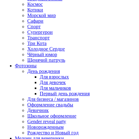
Космос
Котики
Морской мир
Сафари
Спорт
Супергерои
Транспорт
Три Кота
Холодное Сердце
Чёрный юмор
Щенячий патруль
Фотозоны
День рождения
Для взрослых
Для девочек
Для мальчиков
Первый день рождения
Для бизнеса / магазинов
Оформление свадьбы
Девичник
Школьное оформление
Gender reveal party
Новорожденным
Рождество и Новый год
Мелочи для вечеринки