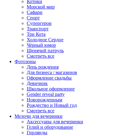
Котики
Морской мир
Сафари
Спорт
Супергерои
Транспорт
Три Кота
Холодное Сердце
Чёрный юмор
Щенячий патруль
Смотреть все
Фотозоны
День рождения
Для бизнеса / магазинов
Оформление свадьбы
Девичник
Школьное оформление
Gender reveal party
Новорожденным
Рождество и Новый год
Смотреть все
Мелочи для вечеринки
Аксессуары для вечеринки
Гелий и оборудование
Гирлянды