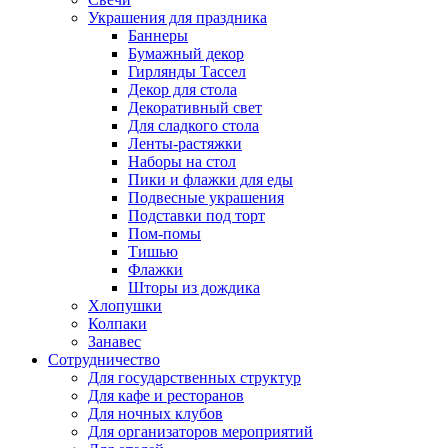
Украшения для праздника
Баннеры
Бумажный декор
Гирлянды Тассел
Декор для стола
Декоративный свет
Для сладкого стола
Ленты-растяжки
Наборы на стол
Пики и флажки для еды
Подвесные украшения
Подставки под торт
Пом-помы
Тишью
Флажки
Шторы из дождика
Хлопушки
Колпаки
Занавес
Сотрудничество
Для государственных структур
Для кафе и ресторанов
Для ночных клубов
Для организаторов мероприятий