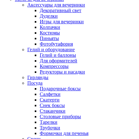
Аксессуары для вечеринки
Декоративный свет
Дуделки
Игры для вечеринки
Колпачки
Костюмы
Пиньяты
Фотобутафория
Гелий и оборудование
Гелий и баллоны
Для оформителей
Компрессоры
Редукторы и насадки
Гирлянды
Посуда
Подарочные боксы
Салфетки
Скатерти
Снек боксы
Стаканчики
Столовые приборы
Тарелки
Трубочки
Формочки для печенья
Свечи