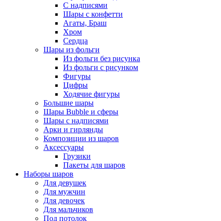
С надписями
Шары с конфетти
Агаты, Браш
Хром
Сердца
Шары из фольги
Из фольги без рисунка
Из фольги с рисунком
Фигуры
Цифры
Ходячие фигуры
Большие шары
Шары Bubble и сферы
Шары с надписями
Арки и гирлянды
Композиции из шаров
Аксессуары
Грузики
Пакеты для шаров
Наборы шаров
Для девушек
Для мужчин
Для девочек
Для мальчиков
Под потолок