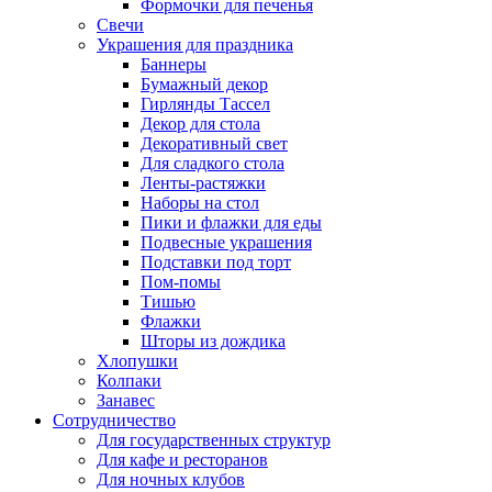
Формочки для печенья
Свечи
Украшения для праздника
Баннеры
Бумажный декор
Гирлянды Тассел
Декор для стола
Декоративный свет
Для сладкого стола
Ленты-растяжки
Наборы на стол
Пики и флажки для еды
Подвесные украшения
Подставки под торт
Пом-помы
Тишью
Флажки
Шторы из дождика
Хлопушки
Колпаки
Занавес
Сотрудничество
Для государственных структур
Для кафе и ресторанов
Для ночных клубов