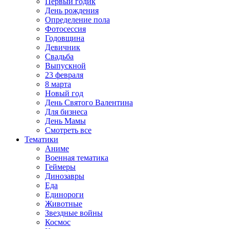
Первый годик
День рождения
Определение пола
Фотосессия
Годовщина
Девичник
Свадьба
Выпускной
23 февраля
8 марта
Новый год
День Святого Валентина
Для бизнеса
День Мамы
Смотреть все
Тематики
Аниме
Военная тематика
Геймеры
Динозавры
Еда
Единороги
Животные
Звездные войны
Космос