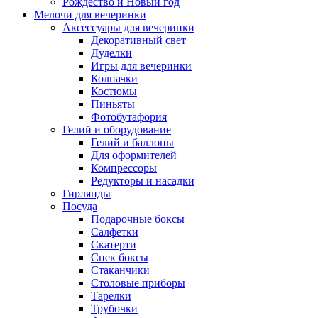
Рождество и Новый год
Мелочи для вечеринки
Аксессуары для вечеринки
Декоративный свет
Дуделки
Игры для вечеринки
Колпачки
Костюмы
Пиньяты
Фотобутафория
Гелий и оборудование
Гелий и баллоны
Для оформителей
Компрессоры
Редукторы и насадки
Гирлянды
Посуда
Подарочные боксы
Салфетки
Скатерти
Снек боксы
Стаканчики
Столовые приборы
Тарелки
Трубочки