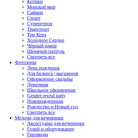
Котики
Морской мир
Сафари
Спорт
Супергерои
Транспорт
Три Кота
Холодное Сердце
Чёрный юмор
Щенячий патруль
Смотреть все
Фотозоны
День рождения
Для бизнеса / магазинов
Оформление свадьбы
Девичник
Школьное оформление
Gender reveal party
Новорожденным
Рождество и Новый год
Смотреть все
Мелочи для вечеринки
Аксессуары для вечеринки
Гелий и оборудование
Гирлянды