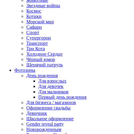
Животные
Звездные войны
Космос
Котики
Морской мир
Сафари
Спорт
Супергерои
Транспорт
Три Кота
Холодное Сердце
Чёрный юмор
Щенячий патруль
Фотозоны
День рождения
Для взрослых
Для девочек
Для мальчиков
Первый день рождения
Для бизнеса / магазинов
Оформление свадьбы
Девичник
Школьное оформление
Gender reveal party
Новорожденным