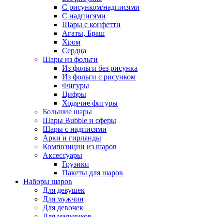
С рисунком/надписями
С надписями
Шары с конфетти
Агаты, Браш
Хром
Сердца
Шары из фольги
Из фольги без рисунка
Из фольги с рисунком
Фигуры
Цифры
Ходячие фигуры
Большие шары
Шары Bubble и сферы
Шары с надписями
Арки и гирлянды
Композиции из шаров
Аксессуары
Грузики
Пакеты для шаров
Наборы шаров
Для девушек
Для мужчин
Для девочек
Для мальчиков