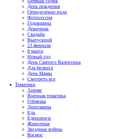
Первый годик
День рождения
Определение пола
Фотосессия
Годовщина
Девичник
Свадьба
Выпускной
23 февраля
8 марта
Новый год
День Святого Валентина
Для бизнеса
День Мамы
Смотреть все
Тематики
Аниме
Военная тематика
Геймеры
Динозавры
Еда
Единороги
Животные
Звездные войны
Космос