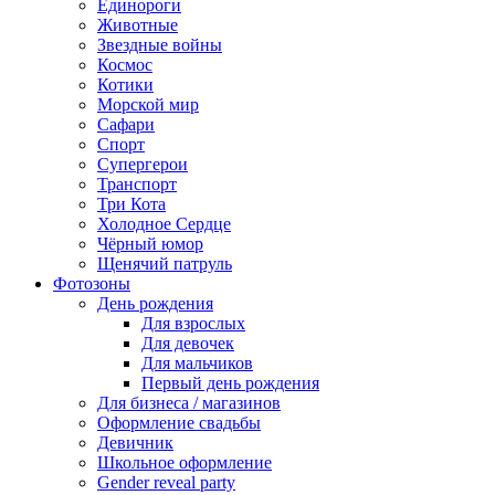
Единороги
Животные
Звездные войны
Космос
Котики
Морской мир
Сафари
Спорт
Супергерои
Транспорт
Три Кота
Холодное Сердце
Чёрный юмор
Щенячий патруль
Фотозоны
День рождения
Для взрослых
Для девочек
Для мальчиков
Первый день рождения
Для бизнеса / магазинов
Оформление свадьбы
Девичник
Школьное оформление
Gender reveal party