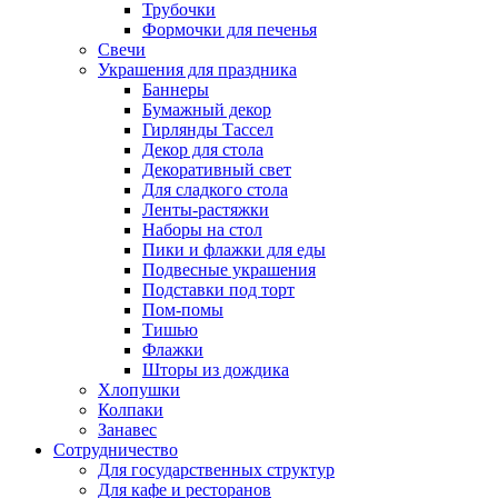
Трубочки
Формочки для печенья
Свечи
Украшения для праздника
Баннеры
Бумажный декор
Гирлянды Тассел
Декор для стола
Декоративный свет
Для сладкого стола
Ленты-растяжки
Наборы на стол
Пики и флажки для еды
Подвесные украшения
Подставки под торт
Пом-помы
Тишью
Флажки
Шторы из дождика
Хлопушки
Колпаки
Занавес
Сотрудничество
Для государственных структур
Для кафе и ресторанов