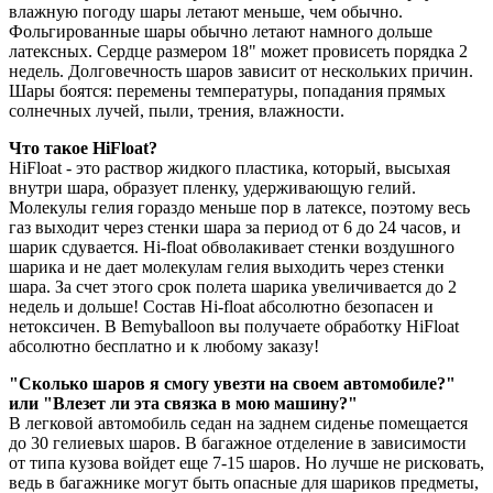
влажную погоду шары летают меньше, чем обычно.
Фольгированные шары обычно летают намного дольше
латексных. Сердце размером 18" может провисеть порядка 2
недель. Долговечность шаров зависит от нескольких причин.
Шары боятся: перемены температуры, попадания прямых
солнечных лучей, пыли, трения, влажности.
Что такое HiFloat?
HiFloat - это раствор жидкого пластика, который, высыхая
внутри шара, образует пленку, удерживающую гелий.
Молекулы гелия гораздо меньше пор в латексе, поэтому весь
газ выходит через стенки шара за период от 6 до 24 часов, и
шарик сдувается. Hi-float обволакивает стенки воздушного
шарика и не дает молекулам гелия выходить через стенки
шара. За счет этого срок полета шарика увеличивается до 2
недель и дольше! Состав Hi-float абсолютно безопасен и
нетоксичен. В Bemyballoon вы получаете обработку HiFloat
абсолютно бесплатно и к любому заказу!
"Сколько шаров я смогу увезти на своем автомобиле?"
или "Влезет ли эта связка в мою машину?"
В легковой автомобиль седан на заднем сиденье помещается
до 30 гелиевых шаров. В багажное отделение в зависимости
от типа кузова войдет еще 7-15 шаров. Но лучше не рисковать,
ведь в багажнике могут быть опасные для шариков предметы,