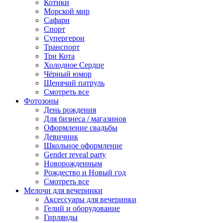
Котики
Морской мир
Сафари
Спорт
Супергерои
Транспорт
Три Кота
Холодное Сердце
Чёрный юмор
Щенячий патруль
Смотреть все
Фотозоны
День рождения
Для бизнеса / магазинов
Оформление свадьбы
Девичник
Школьное оформление
Gender reveal party
Новорожденным
Рождество и Новый год
Смотреть все
Мелочи для вечеринки
Аксессуары для вечеринки
Гелий и оборудование
Гирлянды