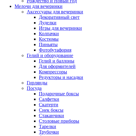
Рождество и Новый год
Мелочи для вечеринки
Аксессуары для вечеринки
Декоративный свет
Дуделки
Игры для вечеринки
Колпачки
Костюмы
Пиньяты
Фотобутафория
Гелий и оборудование
Гелий и баллоны
Для оформителей
Компрессоры
Редукторы и насадки
Гирлянды
Посуда
Подарочные боксы
Салфетки
Скатерти
Снек боксы
Стаканчики
Столовые приборы
Тарелки
Трубочки