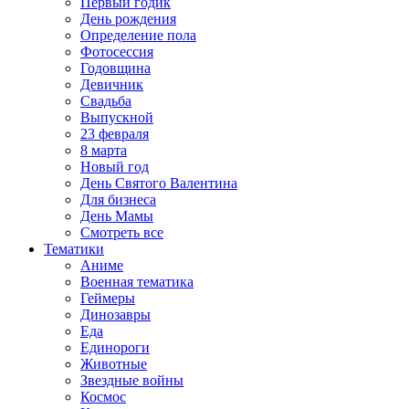
Первый годик
День рождения
Определение пола
Фотосессия
Годовщина
Девичник
Свадьба
Выпускной
23 февраля
8 марта
Новый год
День Святого Валентина
Для бизнеса
День Мамы
Смотреть все
Тематики
Аниме
Военная тематика
Геймеры
Динозавры
Еда
Единороги
Животные
Звездные войны
Космос