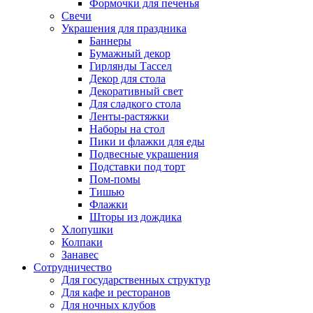
Формочки для печенья
Свечи
Украшения для праздника
Баннеры
Бумажный декор
Гирлянды Тассел
Декор для стола
Декоративный свет
Для сладкого стола
Ленты-растяжки
Наборы на стол
Пики и флажки для еды
Подвесные украшения
Подставки под торт
Пом-помы
Тишью
Флажки
Шторы из дождика
Хлопушки
Колпаки
Занавес
Сотрудничество
Для государственных структур
Для кафе и ресторанов
Для ночных клубов