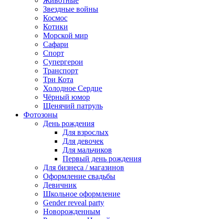
Животные
Звездные войны
Космос
Котики
Морской мир
Сафари
Спорт
Супергерои
Транспорт
Три Кота
Холодное Сердце
Чёрный юмор
Щенячий патруль
Фотозоны
День рождения
Для взрослых
Для девочек
Для мальчиков
Первый день рождения
Для бизнеса / магазинов
Оформление свадьбы
Девичник
Школьное оформление
Gender reveal party
Новорожденным