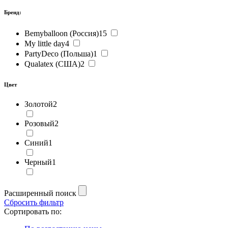
Бренд:
Bemyballoon (Россия)
15
My little day
4
PartyDeco (Польша)
1
Qualatex (США)
2
Цвет
Золотой
2
Розовый
2
Синий
1
Черный
1
Расширенный поиск
Сбросить фильтр
Сортировать по: