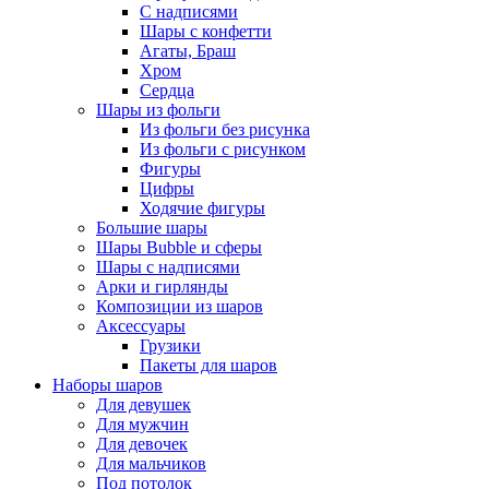
С надписями
Шары с конфетти
Агаты, Браш
Хром
Сердца
Шары из фольги
Из фольги без рисунка
Из фольги с рисунком
Фигуры
Цифры
Ходячие фигуры
Большие шары
Шары Bubble и сферы
Шары с надписями
Арки и гирлянды
Композиции из шаров
Аксессуары
Грузики
Пакеты для шаров
Наборы шаров
Для девушек
Для мужчин
Для девочек
Для мальчиков
Под потолок