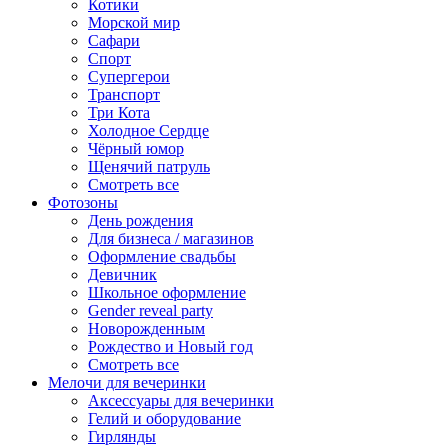
Котики
Морской мир
Сафари
Спорт
Супергерои
Транспорт
Три Кота
Холодное Сердце
Чёрный юмор
Щенячий патруль
Смотреть все
Фотозоны
День рождения
Для бизнеса / магазинов
Оформление свадьбы
Девичник
Школьное оформление
Gender reveal party
Новорожденным
Рождество и Новый год
Смотреть все
Мелочи для вечеринки
Аксессуары для вечеринки
Гелий и оборудование
Гирлянды