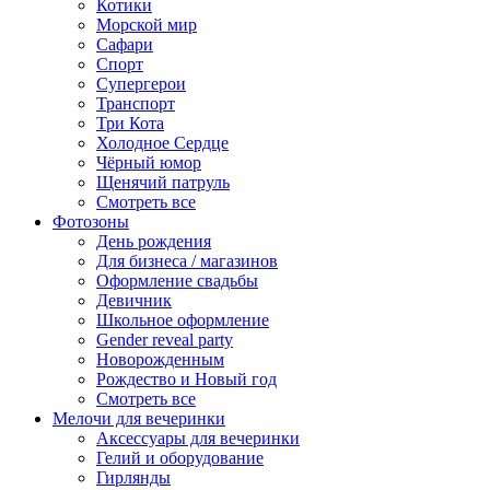
Котики
Морской мир
Сафари
Спорт
Супергерои
Транспорт
Три Кота
Холодное Сердце
Чёрный юмор
Щенячий патруль
Смотреть все
Фотозоны
День рождения
Для бизнеса / магазинов
Оформление свадьбы
Девичник
Школьное оформление
Gender reveal party
Новорожденным
Рождество и Новый год
Смотреть все
Мелочи для вечеринки
Аксессуары для вечеринки
Гелий и оборудование
Гирлянды