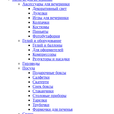
Аксессуары для вечеринки
Декоративный свет
Дуделки
Игры для вечеринки
Колпачки
Костюмы
Пиньяты
Фотобутафория
Гелий и оборудование
Гелий и баллоны
Для оформителей
Компрессоры
Редукторы и насадки
Гирлянды
Посуда
Подарочные боксы
Салфетки
Скатерти
Снек боксы
Стаканчики
Столовые приборы
Тарелки
Трубочки
Формочки для печенья
Свечи