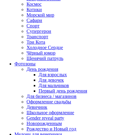
Космос
Котики
Морской мир
Сафари
Спорт
Супергерои
Транспорт
Три Кота
Холодное Сердце
Чёрный юмор
Щенячий патруль
Фотозоны
День рождения
Для взрослых
Для девочек
Для мальчиков
Первый день рождения
Для бизнеса / магазинов
Оформление свадьбы
Девичник
Школьное оформление
Gender reveal party
Новорожденным
Рождество и Новый год
Мелочи для вечеринки