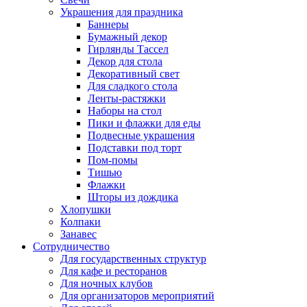
Украшения для праздника
Баннеры
Бумажный декор
Гирлянды Тассел
Декор для стола
Декоративный свет
Для сладкого стола
Ленты-растяжки
Наборы на стол
Пики и флажки для еды
Подвесные украшения
Подставки под торт
Пом-помы
Тишью
Флажки
Шторы из дождика
Хлопушки
Колпаки
Занавес
Сотрудничество
Для государственных структур
Для кафе и ресторанов
Для ночных клубов
Для организаторов мероприятий