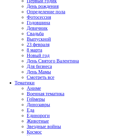
Первый годик
День рождения
Определение пола
Фотосессия
Годовщина
Девичник
Свадьба
Выпускной
23 февраля
8 марта
Новый год
День Святого Валентина
Для бизнеса
День Мамы
Смотреть все
Тематики
Аниме
Военная тематика
Геймеры
Динозавры
Еда
Единороги
Животные
Звездные войны
Космос