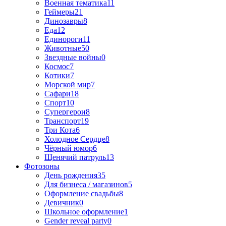
Военная тематика
11
Геймеры
21
Динозавры
8
Еда
12
Единороги
11
Животные
50
Звездные войны
0
Космос
7
Котики
7
Морской мир
7
Сафари
18
Спорт
10
Супергерои
8
Транспорт
19
Три Кота
6
Холодное Сердце
8
Чёрный юмор
6
Щенячий патруль
13
Фотозоны
День рождения
35
Для бизнеса / магазинов
5
Оформление свадьбы
8
Девичник
0
Школьное оформление
1
Gender reveal party
0