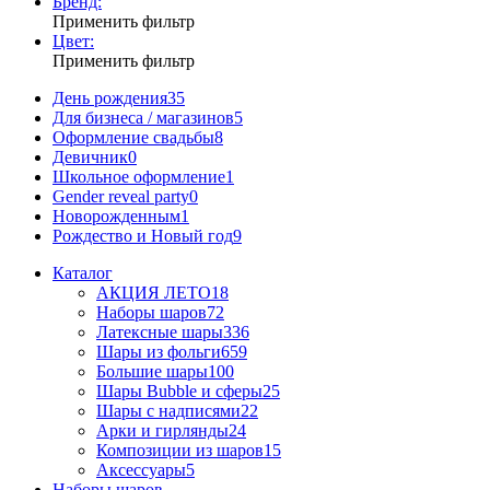
Бренд:
Применить фильтр
Цвет:
Применить фильтр
День рождения
35
Для бизнеса / магазинов
5
Оформление свадьбы
8
Девичник
0
Школьное оформление
1
Gender reveal party
0
Новорожденным
1
Рождество и Новый год
9
Каталог
АКЦИЯ ЛЕТО
18
Наборы шаров
72
Латексные шары
336
Шары из фольги
659
Большие шары
100
Шары Bubble и сферы
25
Шары с надписями
22
Арки и гирлянды
24
Композиции из шаров
15
Аксессуары
5
Наборы шаров