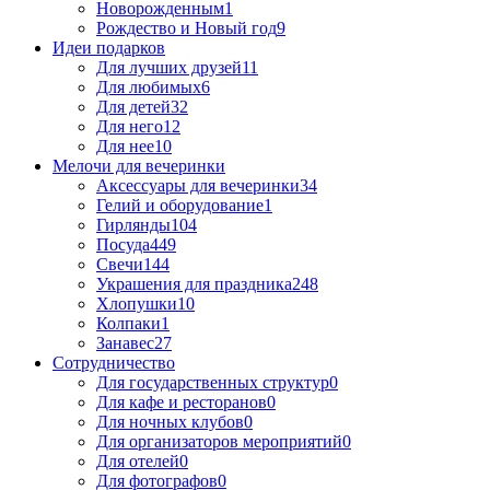
Новорожденным
1
Рождество и Новый год
9
Идеи подарков
Для лучших друзей
11
Для любимых
6
Для детей
32
Для него
12
Для нее
10
Мелочи для вечеринки
Аксессуары для вечеринки
34
Гелий и оборудование
1
Гирлянды
104
Посуда
449
Свечи
144
Украшения для праздника
248
Хлопушки
10
Колпаки
1
Занавес
27
Сотрудничество
Для государственных структур
0
Для кафе и ресторанов
0
Для ночных клубов
0
Для организаторов мероприятий
0
Для отелей
0
Для фотографов
0