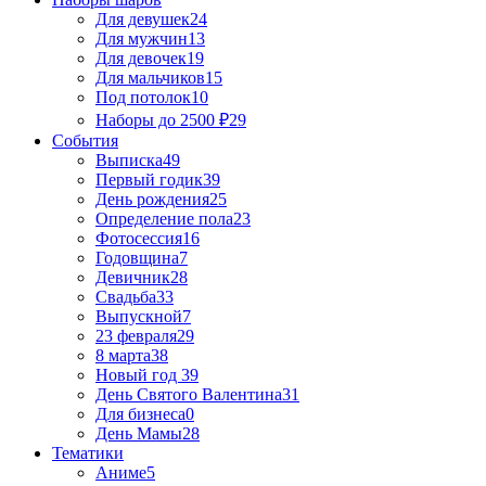
Для девушек
24
Для мужчин
13
Для девочек
19
Для мальчиков
15
Под потолок
10
Наборы до 2500 ₽
29
События
Выписка
49
Первый годик
39
День рождения
25
Определение пола
23
Фотосессия
16
Годовщина
7
Девичник
28
Свадьба
33
Выпускной
7
23 февраля
29
8 марта
38
Новый год
39
День Святого Валентина
31
Для бизнеса
0
День Мамы
28
Тематики
Аниме
5