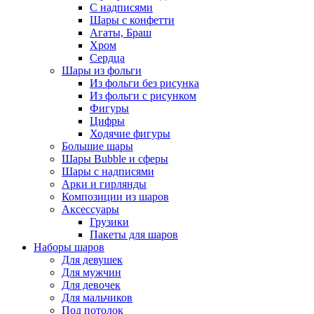
С надписями
Шары с конфетти
Агаты, Браш
Хром
Сердца
Шары из фольги
Из фольги без рисунка
Из фольги с рисунком
Фигуры
Цифры
Ходячие фигуры
Большие шары
Шары Bubble и сферы
Шары с надписями
Арки и гирлянды
Композиции из шаров
Аксессуары
Грузики
Пакеты для шаров
Наборы шаров
Для девушек
Для мужчин
Для девочек
Для мальчиков
Под потолок