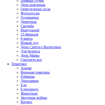
Первый годик
День рождения
Определение пола
Фотосессия
Годовщина
Девичник
Свадьба
Выпускной
23 февраля
8 марта
Новый год
День Святого Валентина
Для бизнеса
День Мамы
Смотреть все
Тематики
Аниме
Военная тематика
Геймеры
Динозавры
Еда
Единороги
Животные
Звездные войны
Космос