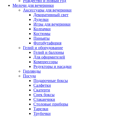
Рождество и Новый год
Мелочи для вечеринки
Аксессуары для вечеринки
Декоративный свет
Дуделки
Игры для вечеринки
Колпачки
Костюмы
Пиньяты
Фотобутафория
Гелий и оборудование
Гелий и баллоны
Для оформителей
Компрессоры
Редукторы и насадки
Гирлянды
Посуда
Подарочные боксы
Салфетки
Скатерти
Снек боксы
Стаканчики
Столовые приборы
Тарелки
Трубочки