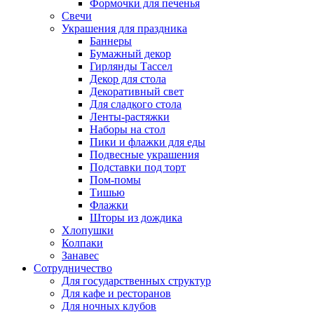
Формочки для печенья
Свечи
Украшения для праздника
Баннеры
Бумажный декор
Гирлянды Тассел
Декор для стола
Декоративный свет
Для сладкого стола
Ленты-растяжки
Наборы на стол
Пики и флажки для еды
Подвесные украшения
Подставки под торт
Пом-помы
Тишью
Флажки
Шторы из дождика
Хлопушки
Колпаки
Занавес
Сотрудничество
Для государственных структур
Для кафе и ресторанов
Для ночных клубов