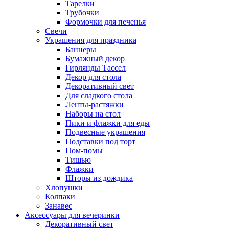
Тарелки
Трубочки
Формочки для печенья
Свечи
Украшения для праздника
Баннеры
Бумажный декор
Гирлянды Тассел
Декор для стола
Декоративный свет
Для сладкого стола
Ленты-растяжки
Наборы на стол
Пики и флажки для еды
Подвесные украшения
Подставки под торт
Пом-помы
Тишью
Флажки
Шторы из дождика
Хлопушки
Колпаки
Занавес
Аксессуары для вечеринки
Декоративный свет