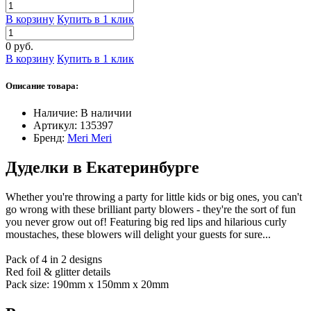
В корзину
Купить в 1 клик
0 руб.
В корзину
Купить в 1 клик
Описание товара:
Наличие:
В наличии
Артикул:
135397
Бренд:
Meri Meri
Дуделки в Екатеринбурге
Whether you're throwing a party for little kids or big ones, you can't
go wrong with these brilliant party blowers - they're the sort of fun
you never grow out of! Featuring big red lips and hilarious curly
moustaches, these blowers will delight your guests for sure...
Pack of 4 in 2 designs
Red foil & glitter details
Pack size: 190mm x 150mm x 20mm