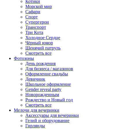
Котики
Морской мир
Сафари
Спорт
Супергерои
Транспорт
Три Кота
Холодное Сердце
Чёрный юмор
Щенячий патруль
Смотреть все
Фотозоны
День рождения
Для бизнеса / магазинов
Оформление свадьбы
Девичник
Школьное оформление
Gender reveal party
Новорожденным
Рождество и Новый год
Смотреть все
Мелочи для вечеринки
Аксессуары для вечеринки
Гелий и оборудование
Гирлянды