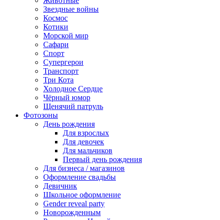
Животные
Звездные войны
Космос
Котики
Морской мир
Сафари
Спорт
Супергерои
Транспорт
Три Кота
Холодное Сердце
Чёрный юмор
Щенячий патруль
Фотозоны
День рождения
Для взрослых
Для девочек
Для мальчиков
Первый день рождения
Для бизнеса / магазинов
Оформление свадьбы
Девичник
Школьное оформление
Gender reveal party
Новорожденным